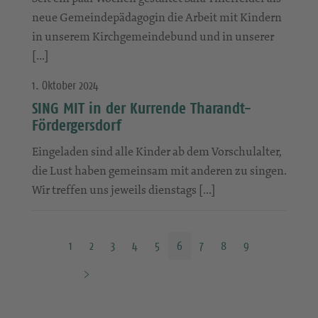
neue Gemeindepädagogin die Arbeit mit Kindern
in unserem Kirchgemeindebund und in unserer
[…]
1. Oktober 2024
SING MIT in der Kurrende Tharandt-
Fördergersdorf
Eingeladen sind alle Kinder ab dem Vorschulalter,
die Lust haben gemeinsam mit anderen zu singen.
Wir treffen uns jeweils dienstags […]
1
2
3
4
5
6
7
8
9
N
ä
c