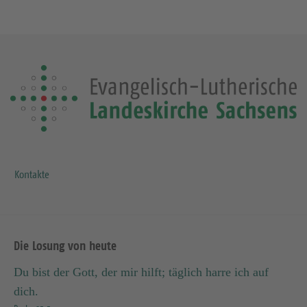
h
s
t
e
S
e
i
t
e
Kontakte
Die Losung von heute
Du bist der Gott, der mir hilft; täglich harre ich auf
dich.