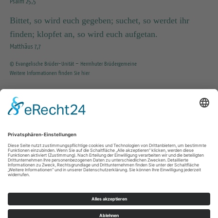
Psalm 25,5
Bittet, so wird euch gegeben; suchet, so werdet ihr
finden; klopfet an, so wird euch aufgetan.
Matthäus 7,7
© Evangelische Brüder-Unität – Herrnhuter Brüdergemeine
Weitere Informationen finden Sie hier
INFO SERVICE
035203 / 37351
KG.Tharandt@evlks.de
Impressum
Datenschutz