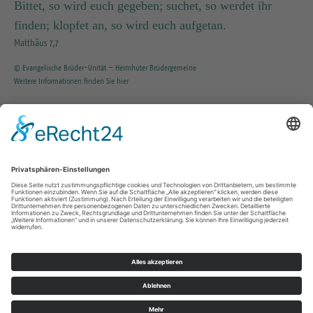
Bittet, so wird euch gegeben; suchet, so werdet ihr
finden; klopfet an, so wird euch aufgetan.
Matthäus 7,7
© Evangelische Brüder-Unität – Herrnhuter Brüdergemeine
Weitere Informationen finden Sie hier
INFO SERVICE
035203 / 37351
KG.Tharandt@evlks.de
Impressum
Datenschutz