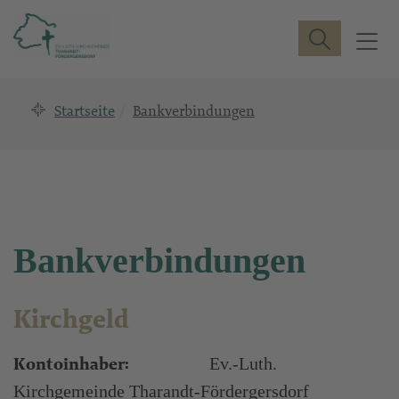
Suche
T
o
g
Startseite
Bankverbindungen
g
l
e
n
a
v
i
Bankverbindungen
g
a
t
Kirchgeld
i
o
Kontoinhaber:
Ev.-Luth.
n
Kirchgemeinde Tharandt-Fördergersdorf