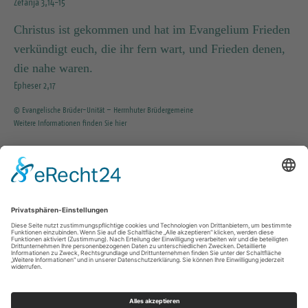
Zefanja 3,14-15
Christus ist gekommen und hat im Evangelium Frieden
verkündigt euch, die ihr fern wart, und Frieden denen,
die nahe waren.
Epheser 2,17
© Evangelische Brüder-Unität – Herrnhuter Brüdergemeine
Weitere Informationen finden Sie hier
INFO SERVICE
035203 / 37351
KG.Tharandt@evlks.de