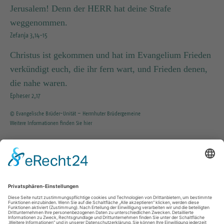
Jerusalem! Denn der HERR hat deine Strafe
weggenommen.
Zefanja 3,14-15
Christus ist gekommen und hat im Evangelium Frieden
verkündigt euch, die ihr fern wart, und Frieden denen,
die nahe waren.
Epheser 2,17
© Evangelische Brüder-Unität – Herrnhuter Brüdergemeine
Weitere Informationen finden Sie hier
INFO SERVICE
035203 / 37351
KG.Tharandt@evlks.de