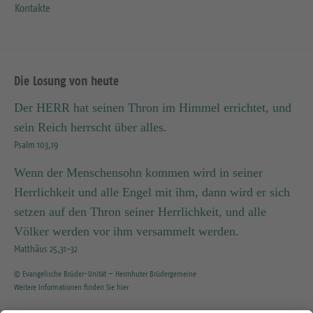
Kontakte
Die Losung von heute
Der HERR hat seinen Thron im Himmel errichtet, und
sein Reich herrscht über alles.
Psalm 103,19
Wenn der Menschensohn kommen wird in seiner
Herrlichkeit und alle Engel mit ihm, dann wird er sich
setzen auf den Thron seiner Herrlichkeit, und alle
Völker werden vor ihm versammelt werden.
Matthäus 25,31-32
© Evangelische Brüder-Unität – Herrnhuter Brüdergemeine
Weitere Informationen finden Sie hier