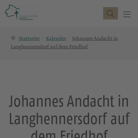
Suche
T
o
g
Startseite
Kalender
Johannes Andacht in
g
l
Langhennersdorf auf dem Friedhof
e
n
a
v
i
g
Johannes Andacht in
a
t
Langhennersdorf auf
i
o
n
dem Friedhof