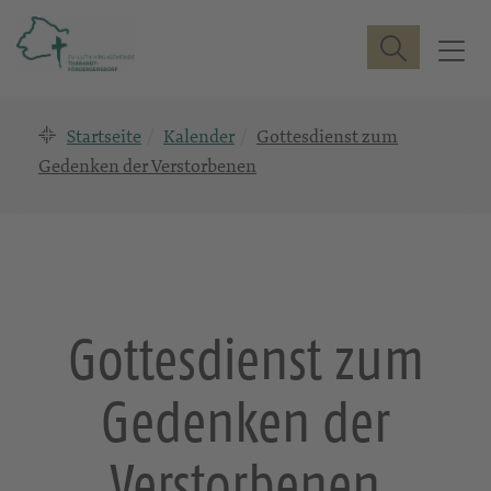
Suche
T
o
g
Startseite
Kalender
Gottesdienst zum
g
l
Gedenken der Verstorbenen
e
n
a
v
i
g
Gottesdienst zum
a
t
Gedenken der
i
o
n
Verstorbenen