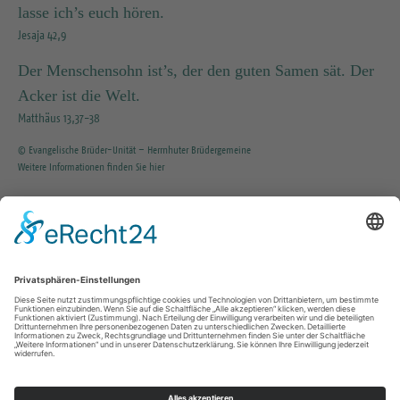
lasse ich’s euch hören.
Jesaja 42,9
Der Menschensohn ist’s, der den guten Samen sät. Der
Acker ist die Welt.
Matthäus 13,37-38
© Evangelische Brüder-Unität – Herrnhuter Brüdergemeine
Weitere Informationen finden Sie hier
INFO SERVICE
035203 / 37351
KG.Tharandt@evlks.de