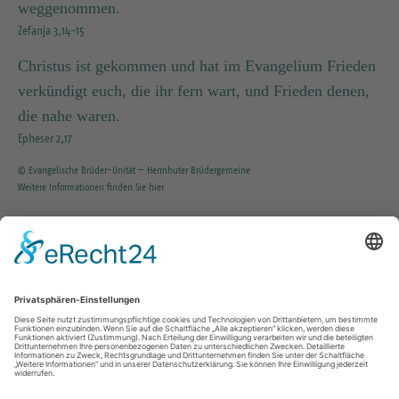
weggenommen.
Zefanja 3,14-15
Christus ist gekommen und hat im Evangelium Frieden
verkündigt euch, die ihr fern wart, und Frieden denen,
die nahe waren.
Epheser 2,17
© Evangelische Brüder-Unität – Herrnhuter Brüdergemeine
Weitere Informationen finden Sie hier
INFO SERVICE
035203 / 37351
KG.Tharandt@evlks.de