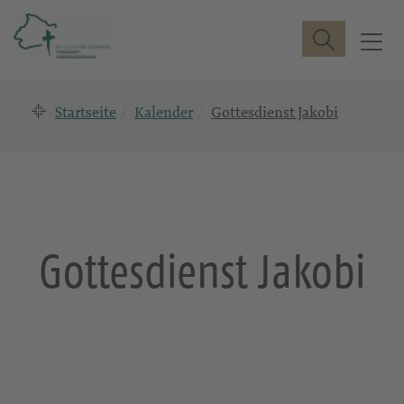
Suche
T
o
g
Startseite
Kalender
Gottesdienst Jakobi
g
l
e
n
a
v
i
Gottesdienst Jakobi
g
a
t
i
o
n