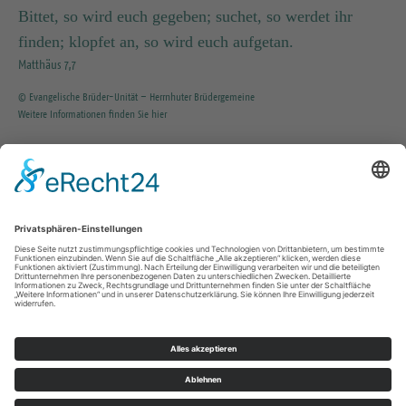
Bittet, so wird euch gegeben; suchet, so werdet ihr
finden; klopfet an, so wird euch aufgetan.
Matthäus 7,7
© Evangelische Brüder-Unität – Herrnhuter Brüdergemeine
Weitere Informationen finden Sie hier
INFO SERVICE
035203 / 37351
KG.Tharandt@evlks.de
Impressum
Datenschutz