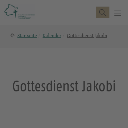
Suche
T
o
g
Startseite
Kalender
Gottesdienst Jakobi
g
l
e
n
a
v
i
Gottesdienst Jakobi
g
a
t
i
o
n