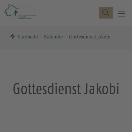
Suche
T
o
g
Startseite
Kalender
Gottesdienst Jakobi
g
l
e
n
a
v
i
Gottesdienst Jakobi
g
a
t
i
o
n