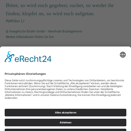
Bittet, so wird euch gegeben; suchet, so werdet ihr
finden; klopfet an, so wird euch aufgetan.
Matthäus 7,7
© Evangelische Brüder-Unität – Herrnhuter Brüdergemeine
Weitere Informationen finden Sie hier
INFO SERVICE
035203 / 37351
KG.Tharandt@evlks.de
Impressum
Datenschutz