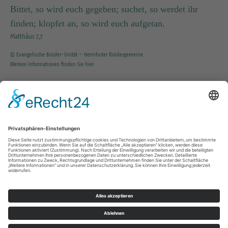
Bittet, so wird euch gegeben; suchet, so werdet ihr
finden; klopfet an, so wird euch aufgetan.
Matthäus 7,7
© Evangelische Brüder-Unität – Herrnhuter Brüdergemeine
Weitere Informationen finden Sie hier
INFO SERVICE
035203 / 37351
KG.Tharandt@evlks.de
Impressum
Datenschutz