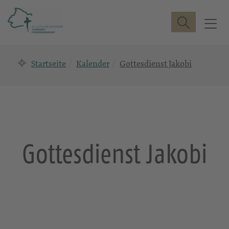
Suche
T
o
g
Startseite
Kalender
Gottesdienst Jakobi
g
l
e
n
a
v
i
Gottesdienst Jakobi
g
a
t
i
o
n