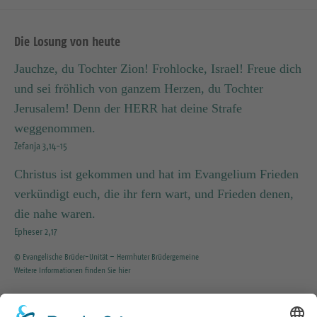
Die Losung von heute
Jauchze, du Tochter Zion! Frohlocke, Israel! Freue dich
und sei fröhlich von ganzem Herzen, du Tochter
Jerusalem! Denn der HERR hat deine Strafe
weggenommen.
Zefanja 3,14-15
Christus ist gekommen und hat im Evangelium Frieden
verkündigt euch, die ihr fern wart, und Frieden denen,
die nahe waren.
Epheser 2,17
© Evangelische Brüder-Unität – Herrnhuter Brüdergemeine
Weitere Informationen finden Sie hier