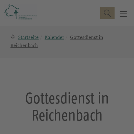
Suche
T
o
g
Startseite
Kalender
Gottesdienst in
g
l
Reichenbach
e
n
a
v
i
g
Gottesdienst in
a
t
Reichenbach
i
o
n