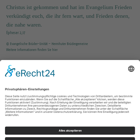
Christus ist gekommen und hat im Evangelium Frieden
verkündigt euch, die ihr fern wart, und Frieden denen,
die nahe waren.
Epheser 2,17
© Evangelische Brüder-Unität – Herrnhuter Brüdergemeine
Weitere Informationen finden Sie hier
INFO SERVICE
035203 / 37351
KG.Tharandt@evlks.de