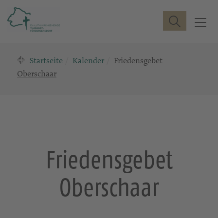
Suche
T
o
g
Startseite
Kalender
Friedensgebet
g
l
Oberschaar
e
n
a
v
i
g
Friedensgebet
a
t
Oberschaar
i
o
n