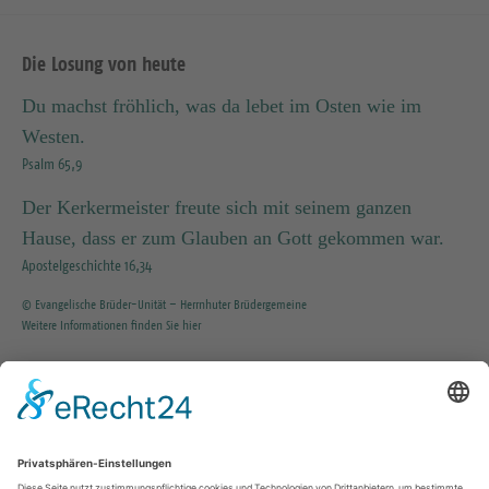
Die Losung von heute
Du machst fröhlich, was da lebet im Osten wie im
Westen.
Psalm 65,9
Der Kerkermeister freute sich mit seinem ganzen
Hause, dass er zum Glauben an Gott gekommen war.
Apostelgeschichte 16,34
© Evangelische Brüder-Unität – Herrnhuter Brüdergemeine
Weitere Informationen finden Sie hier
INFO SERVICE