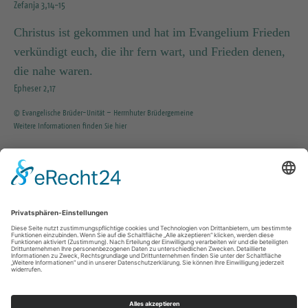
Zefanja 3,14-15
Christus ist gekommen und hat im Evangelium Frieden
verkündigt euch, die ihr fern wart, und Frieden denen,
die nahe waren.
Epheser 2,17
© Evangelische Brüder-Unität – Herrnhuter Brüdergemeine
Weitere Informationen finden Sie hier
INFO SERVICE
035203 / 37351
KG.Tharandt@evlks.de