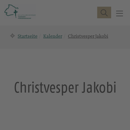
Suche
T
o
g
Startseite
Kalender
Christvesper Jakobi
g
l
e
n
a
v
i
Christvesper Jakobi
g
a
t
i
o
n