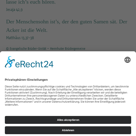
lasse ich’s euch hören.
Jesaja 42,9
Der Menschensohn ist’s, der den guten Samen sät. Der
Acker ist die Welt.
Matthäus 13,37-38
© Evangelische Brüder-Unität – Herrnhuter Brüdergemeine
Weitere Informationen finden Sie hier
INFO SERVICE
035203 / 37351
KG.Tharandt@evlks.de