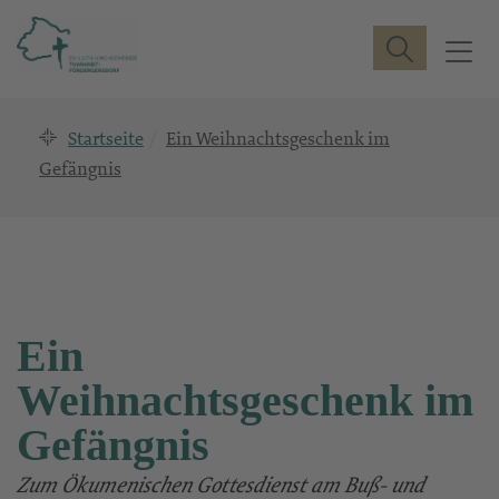
Suche
T
o
g
Startseite
Ein Weihnachtsgeschenk im
g
l
Gefängnis
e
n
a
v
i
g
Ein
a
t
Weihnachtsgeschenk im
i
Gefängnis
o
n
Zum Ökumenischen Gottesdienst am Buß- und