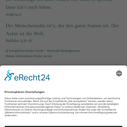
lasse ich’s euch hören.
Jesaja 42,9
Der Menschensohn ist’s, der den guten Samen sät. Der
Acker ist die Welt.
Matthäus 13,37-38
© Evangelische Brüder-Unität – Herrnhuter Brüdergemeine
Weitere Informationen finden Sie hier
INFO SERVICE
035203 / 37351
KG.Tharandt@evlks.de